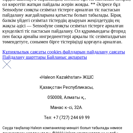
ол көрсетіп жатқан пайдалы әсерін жояды. ** Әсіресе бұл
Sensodyne сияқты сезімтал тістерге арналған тіс пастасын
пайдалану жағдайларына қатысты болып табылады. Бірақ
бәлкім үйдегі сезімтал тістердің ауыруын жеңілдетудің ең
жақсы әдісі — Sensodyne сияқты сезімтал тістерге арналған
күнделікті тіс пастасын пайдалану. Ол құрамындағы фторид
пен басқа арнайы ингредиенттері арқылы тіс сезімталдығын
төмендетуге, сонымен бірге тістеріңізді қорғауға арналған.
Құпиялылық саясаты
cookies файлдарын пайдалану саясаты
Пайдалану шарттары
Байланыс ақпараты
«Haleon Kazakhstan» ЖШС
Қазақстан Республикасы,
050008, Алматы қ.,
Манас к-сі, 32А.
Тел: +7 (727) 244 69 99
Сауда таңбалар Haleon компаниялар меншігі болып табылады немесе