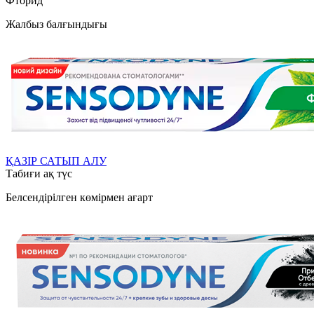
Фторид
Жалбыз балғындығы
ҚАЗІР САТЫП АЛУ
Табиғи ақ түс
Белсендірілген көмірмен ағарт