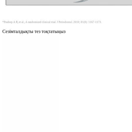
*Pradeep A R, et al., A randomized clinical trial. J Periodontol. 2010; 81(8): 1167-1173.
Сезімталдықты тез тоқтатыңыз