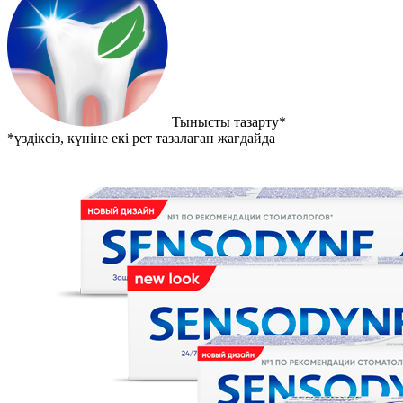
Тынысты тазарту*
*үздіксіз, күніне екі рет тазалаған жағдайда