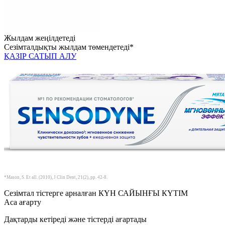
Жылдам жеңілдетеді
Сезімталдықты жылдам төмендетеді*
ҚАЗІР САТЫП АЛУ
*Mason, S. Et all. (2010), J Clin Dent, 21(2), pp. 42-8.
Сезімтал тістерге арналған КҮН САЙЫНҒЫ КҮТІМ
Аса ағарту
Дақтарды кетіреді және тістерді ағартады