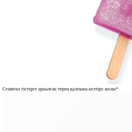
Сезімтал тістерге арналған терең қалпына келтіру жолы*