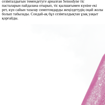
сезімталдығын төмендетуге арналған Sensodyne тіс
пасталарын пайдалана отырып, тіс қылшағымен күніне екі
рет, күн сайын тазалау симптомдарды жеңілдетудің оңай жолы
болып табылады. Сондай-ақ бұл сезімталдықтан ұзақ уақыт
қорғайды.