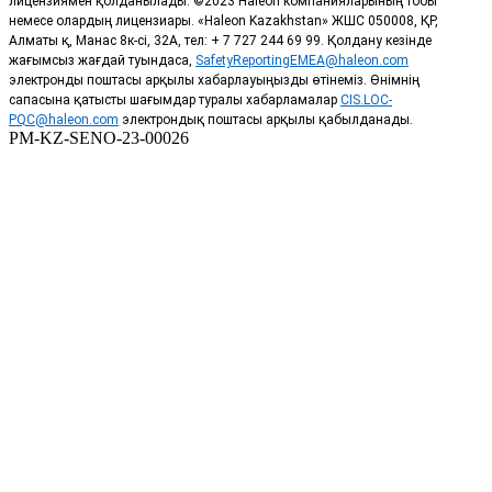
лицензиямен қолданылады. ©2023 Haleon компанияларының тобы
немесе олардың лицензиары. «Haleon Kazakhstan» ЖШС 050008, ҚР,
Алматы қ, Манас 8к-сі, 32А, тел: + 7 727 244 69 99. Қолдану кезінде
жағымсыз жағдай туындаса,
SafetyReportingEMEA@haleon.com
электронды поштасы арқылы хабарлауыңызды өтінеміз. Өнімнің
сапасына қатысты шағымдар туралы хабарламалар
CIS.LOC-
PQC@haleon.com
электрондық поштасы арқылы қабылданады.
PM-KZ-SENO-23-00026