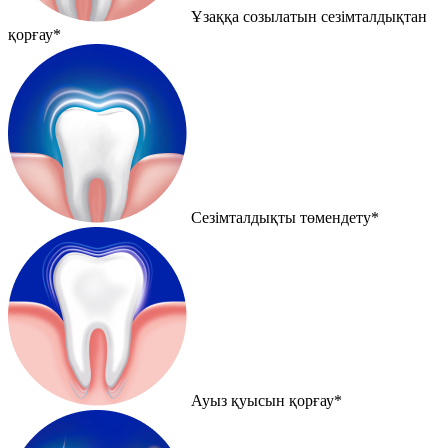
Ұзаққа созылатын сезімталдықтан
қорғау*
Сезімталдықты төмендету*
Ауыз қуысын қорғау*