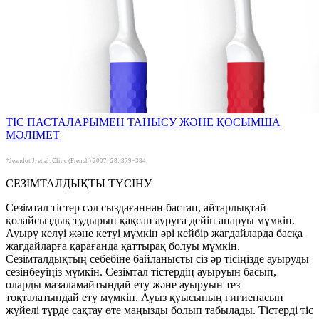
ТІС ПАСТАЛАРЫМЕН ТАНЫСУ ЖӘНЕ ҚОСЫМША
МӘЛІМЕТ
*Jeandot J. et al. Clinc (French) 2007; 28: 379−384.
СЕЗІМТАЛДЫҚТЫ ТҮСІНУ
Сезімтал тістер сәл сыздағаннан бастап, айтарлықтай
қолайсыздық тудырып қақсап ауруға дейін апаруы мүмкін.
Ауыру келуі және кетуі мүмкін әрі кейбір жағдайларда басқа
жағдайларға қарағанда қаттырақ болуы мүмкін.
Сезімталдықтың себебіне байланысты сіз әр тісіңізде ауыруды
сезінбеуіңіз мүмкін. Cезімтал тістердің ауыруын басып,
оларды мазаламайтындай ету және ауыруын тез
тоқталатындай ету мүмкін. Ауыз қуысының гигиенасын
жүйелі түрде сақтау өте маңызды болып табылады. Тістерді тіс