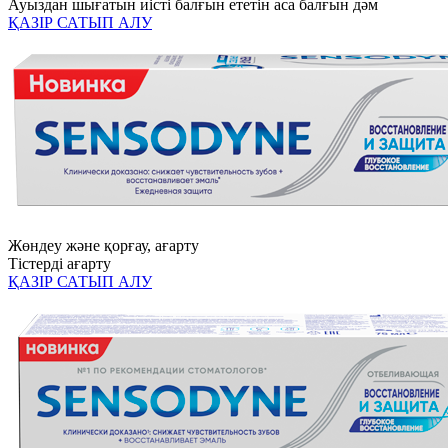
Ауыздан шығатын иісті балғын ететін аса балғын дәм
ҚАЗІР САТЫП АЛУ
Жөндеу және қорғау, ағарту
Тістерді ағарту
ҚАЗІР САТЫП АЛУ