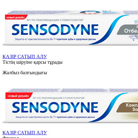
ҚАЗІР САТЫП АЛУ
Тістің шіруіне қарсы тұрады
Жалбыз балғындығы
ҚАЗІР САТЫП АЛУ