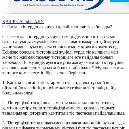
ҚАЗІР САТЫП АЛУ
Сезімтал тістердің ауыруын қалай жеңілдетуге болады?
Сіз сезімтал тістердің ауыруын жеңілдететін тіc пастасын
сатып алуыңыз мүмкін. Бұл сізге симптомдарын қайтаруға
және тамаша ауыз қуысы гигиенасын сақтауға көмектеседі.
Есіңізде болсын, тістеріңізді жүйелі түрде тіс қылшағымен
және тіс жібімен тазалау тістеріңізге өте пайдалы болып
табылады. Іс жүзінде, ауызға күтім жасау сезімтал тістер үшін
алғашқы және ең жақсы ем болып табылады.* Мұнда сезімтал
тістерге көмектесетін біраз кеңес берілген:
1. Қант қосылған тамақтар мен сусындарды тұтынбаңыз,
өйткені бұлар тістің шіруіне және сезімтал тістердің пайда
болуынаәкеледі.
2. Тістеріңізді тіл қылшағымен тазалағанда өңезді толық
қамтып, кетіру үшін тістеріңізді айналма қозғалыстармен
тазалаңыз әрі фторидті қамтитын тіс пастасын пайдаланыңыз.
3. Тістеріңізді тіс қылшағымен тазалағаннан кейін аузыңызды
бірден шаймауға тырысыңыз, өйткені бұл тіс пастасын кетіріп,